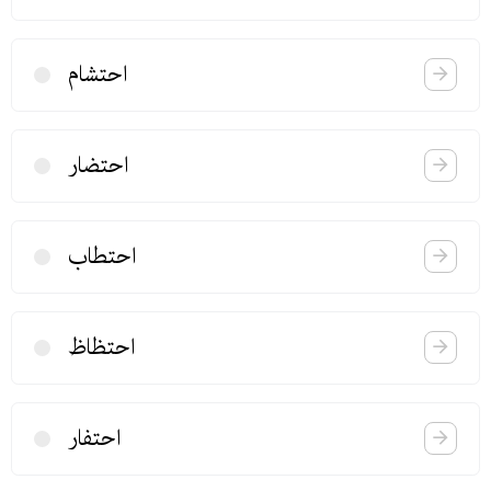
احتشام
احتضار
احتطاب
احتظاظ
احتفار