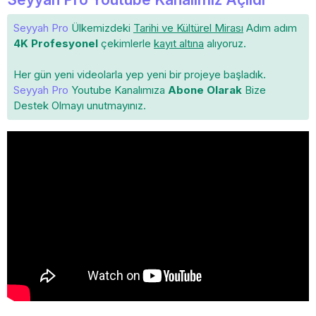
Seyyah Pro
Ülkemizdeki
Tarihi ve Kültürel Mirası
Adım adım
4K Profesyonel
çekimlerle
kayıt altına
alıyoruz.
Her gün yeni videolarla yep yeni bir projeye başladık.
Seyyah Pro
Youtube Kanalımıza
Abone Olarak
Bize
Destek Olmayı unutmayınız.