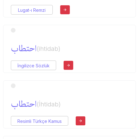
Lugat-ı Remzi
احتطاب
(ihtidab)
İngilizce Sözlük
احتطاب
(İhtidab)
Resimli Türkçe Kamus