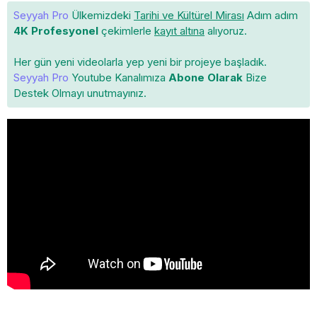
Seyyah Pro
Ülkemizdeki
Tarihi ve Kültürel Mirası
Adım adım
4K Profesyonel
çekimlerle
kayıt altına
alıyoruz.
Her gün yeni videolarla yep yeni bir projeye başladık.
Seyyah Pro
Youtube Kanalımıza
Abone Olarak
Bize
Destek Olmayı unutmayınız.