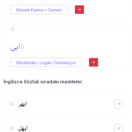
Resimli Kamus-ı Osmani
ابی
()
Müntehab-ı Lugat-ı Osmâniyye
İngilizce Sözlük sıradaki maddeler
ابهر
ابهل