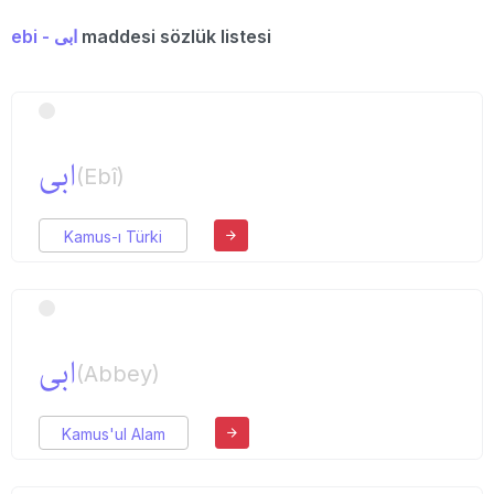
ebi - ابی
maddesi sözlük listesi
ابی
(Ebî)
Kamus-ı Türki
ابی
(Abbey)
Kamus'ul Alam