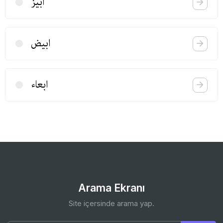
ابیز
ابیض
ابعاء
Arama Ekranı
Site içersinde arama yap.