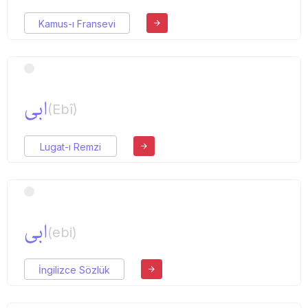
Kamus-ı Fransevi
ابی
(Ebî)
Lugat-ı Remzi
ابی
(ebi)
İngilizce Sözlük