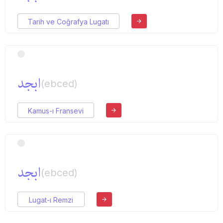
Tarih ve Coğrafya Lugatı
ابجد
(ebced)
Kamus-ı Fransevi
ابجد
(ebced)
Lugat-ı Remzi