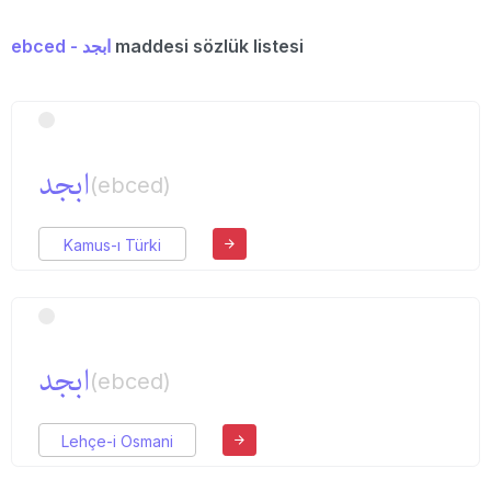
ebced - ابجد
maddesi sözlük listesi
ابجد
(ebced)
Kamus-ı Türki
ابجد
(ebced)
Lehçe-i Osmani