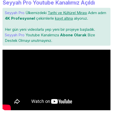
Seyyah Pro Youtube Kanalımız Açıldı
Seyyah Pro
Ülkemizdeki
Tarihi ve Kültürel Mirası
Adım adım
4K Profesyonel
çekimlerle
kayıt altına
alıyoruz.
Her gün yeni videolarla yep yeni bir projeye başladık.
Seyyah Pro
Youtube Kanalımıza
Abone Olarak
Bize
Destek Olmayı unutmayınız.