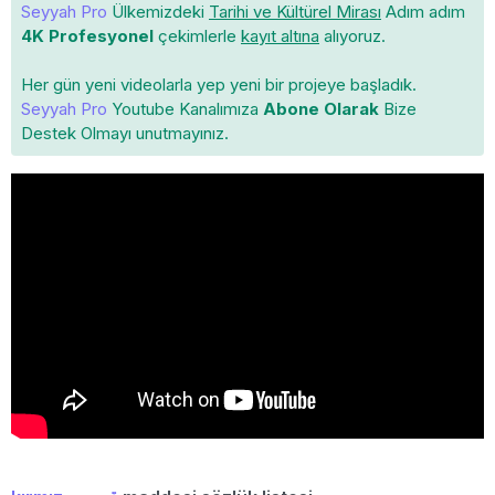
Seyyah Pro
Ülkemizdeki
Tarihi ve Kültürel Mirası
Adım adım
4K Profesyonel
çekimlerle
kayıt altına
alıyoruz.
Her gün yeni videolarla yep yeni bir projeye başladık.
Seyyah Pro
Youtube Kanalımıza
Abone Olarak
Bize
Destek Olmayı unutmayınız.