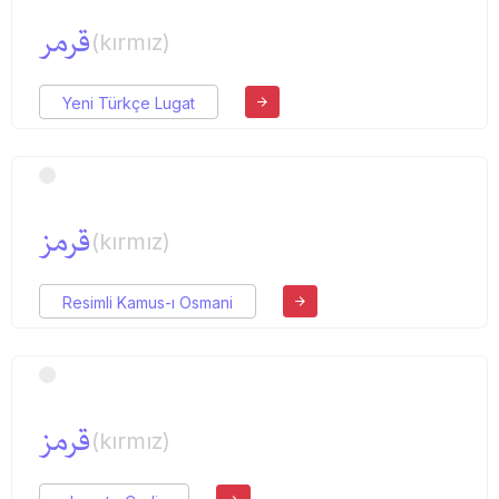
قرمر
(kırmız)
Yeni Türkçe Lugat
قرمز
(kırmız)
Resimli Kamus-ı Osmani
قرمز
(kırmız)