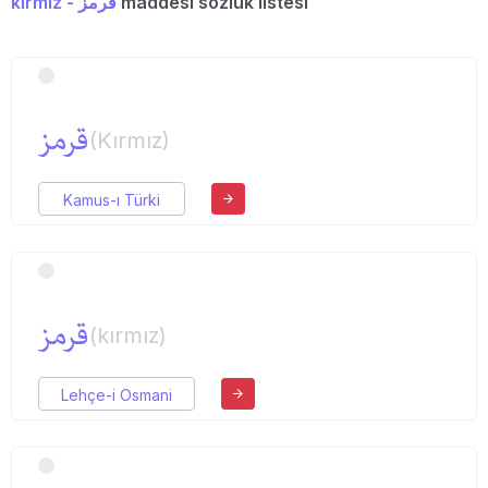
kırmız - قرمز
maddesi sözlük listesi
قرمز
(Kırmız)
Kamus-ı Türki
قرمز
(kırmız)
Lehçe-i Osmani