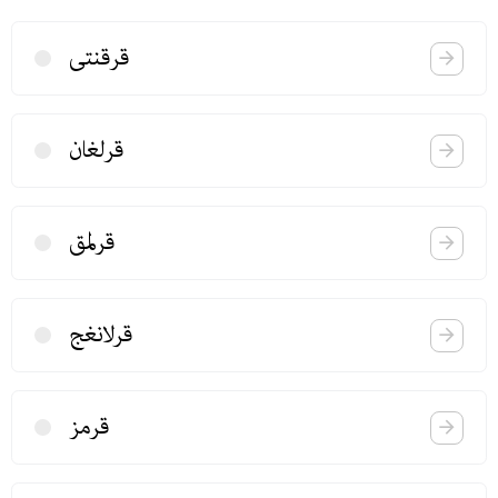
قرقنتی
قرلغان
قرلمق
قرلانغج
قرمز