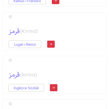
Kamus-ı Fransevi
قرمز
(Kırmız)
Lugat-ı Remzi
قرمز
(kırmız)
İngilizce Sözlük