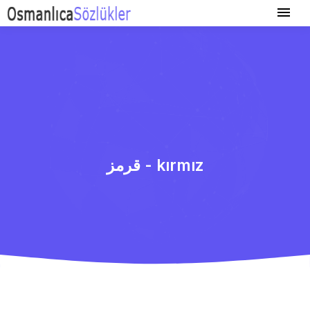
قرمز - kırmız