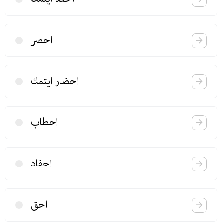
احصر
احضار ایتمك
احطاب
احفاد
احق