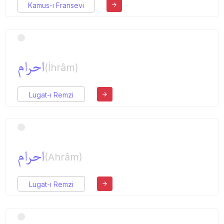
Kamus-ı Fransevi
احرام
(İhrâm)
Lugat-ı Remzi
احرام
(Ahrâm)
Lugat-ı Remzi