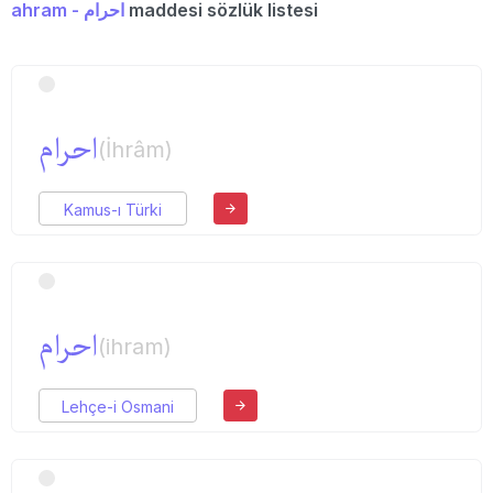
ahram - احرام
maddesi sözlük listesi
احرام
(İhrâm)
Kamus-ı Türki
احرام
(ihram)
Lehçe-i Osmani