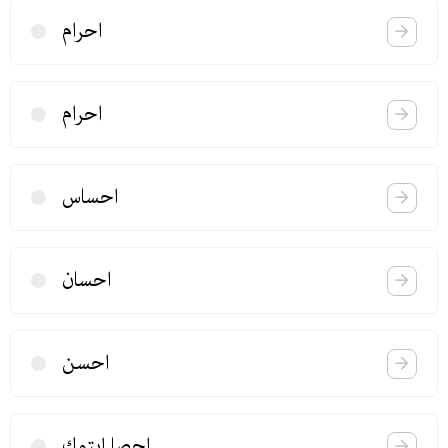
احرام
احرام
احساس
احسان
احسن
احصا ایتمك