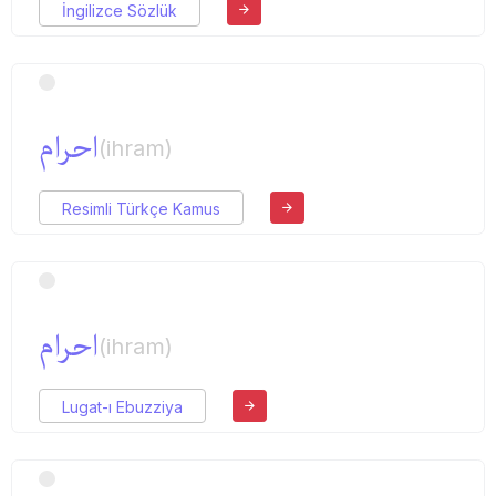
İngilizce Sözlük
احرام
(ihram)
Resimli Türkçe Kamus
احرام
(ihram)
Lugat-ı Ebuzziya