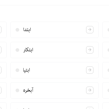
ابتدا
ابتكار
ابتیا
آبخره