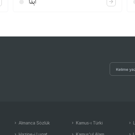
ابدا
Almanca Sözlük
Kamus-ı Türki
L
Hazine-i Lugat
Kamus'ul Alam
L