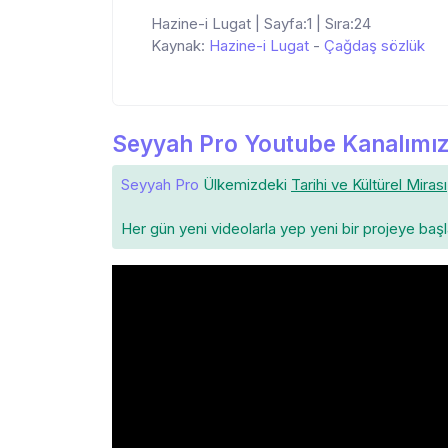
Hazine-i Lugat | Sayfa:1 | Sıra:24
Kaynak:
Hazine-i Lugat
-
Çağdaş sözlük
Seyyah Pro Youtube Kanalımız
Seyyah Pro
Ülkemizdeki
Tarihi ve Kültürel Mirası
Her gün yeni videolarla yep yeni bir projeye baş