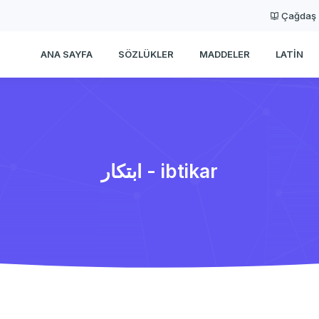
Çağdaş
ANA SAYFA
SÖZLÜKLER
MADDELER
LATIN
ابتكار - ibtikar