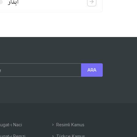
آبدار
ugat-ı Naci
Resimli Kamus
ugat-ı Remzi
Türkçe Kamus