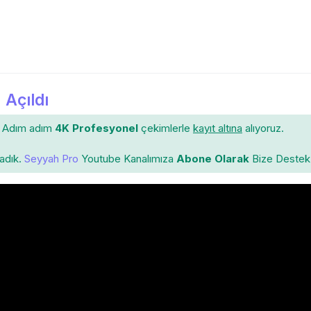
 Açıldı
Adım adım
4K Profesyonel
çekimlerle
kayıt altına
alıyoruz.
ladık.
Seyyah Pro
Youtube Kanalımıza
Abone Olarak
Bize Destek 