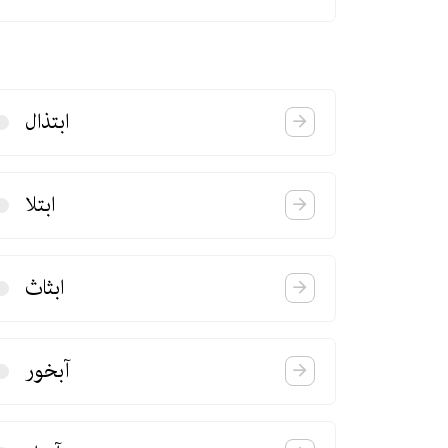
ابتذال
ابتلا
ابثاث
آبخور