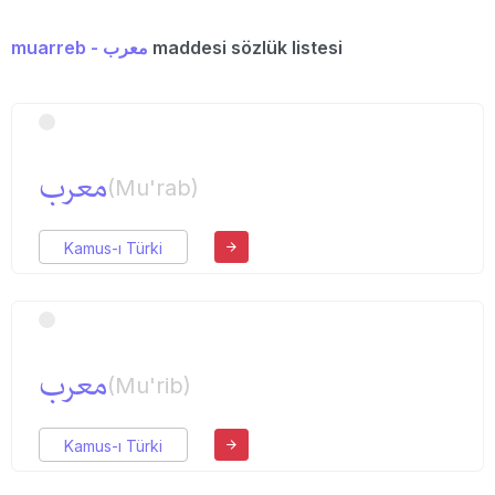
muarreb - معرب
maddesi sözlük listesi
معرب
(Mu'rab)
Kamus-ı Türki
معرب
(Mu'rib)
Kamus-ı Türki