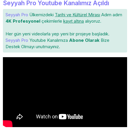
Seyyah Pro Youtube Kanalımız Açıldı
Seyyah Pro
Ülkemizdeki
Tarihi ve Kültürel Mirası
Adım adım
4K Profesyonel
çekimlerle
kayıt altına
alıyoruz.
Her gün yeni videolarla yep yeni bir projeye başladık.
Seyyah Pro
Youtube Kanalımıza
Abone Olarak
Bize
Destek Olmayı unutmayınız.