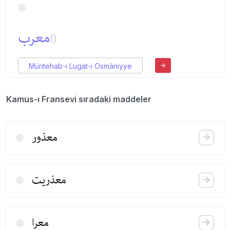
معرب
()
Müntehab-ı Lugat-ı Osmâniyye
Kamus-ı Fransevi sıradaki maddeler
معذور
معذریت
معرا