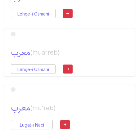
Lehçe-i Osmani
معرب
(muarreb)
Lehçe-i Osmani
معرب
(mu'reb)
Lugat-ı Naci