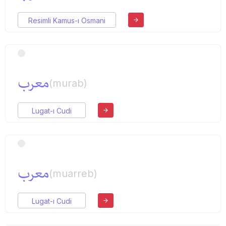
Resimli Kamus-ı Osmani
معرب
(murab)
Lugat-ı Cudi
معرب
(muarreb)
Lugat-ı Cudi