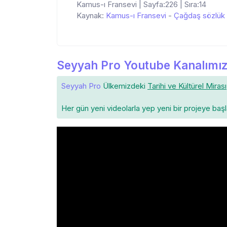
Kamus-ı Fransevi | Sayfa:226 | Sıra:14
Kaynak:
Kamus-ı Fransevi
-
Çağdaş sözlük
Seyyah Pro Youtube Kanalımız
Seyyah Pro
Ülkemizdeki
Tarihi ve Kültürel Mirası
Her gün yeni videolarla yep yeni bir projeye baş