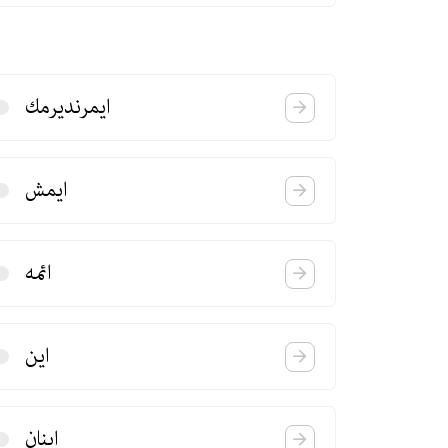
ایمرندیرمك
ایمش
ائمه
این
اینان