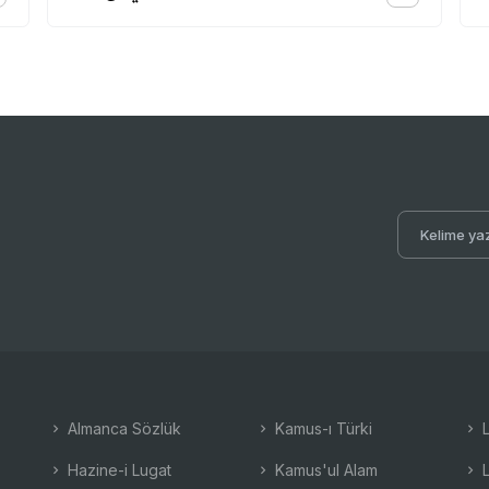
Almanca Sözlük
Kamus-ı Türki
L
Hazine-i Lugat
Kamus'ul Alam
L