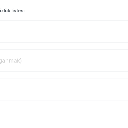
lük listesi
zganmak)