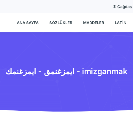
Çağdaş
ANA SAYFA
SÖZLÜKLER
MADDELER
LATIN
ایمزغنمق - ایمزغنمك - imizganmak