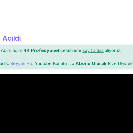
 Açıldı
Adım adım
4K Profesyonel
çekimlerle
kayıt altına
alıyoruz.
ladık.
Seyyah Pro
Youtube Kanalımıza
Abone Olarak
Bize Destek 