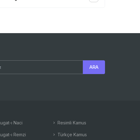
ugat-ı Naci
Resimli Kamus
ugat-ı Remzi
Türkçe Kamus