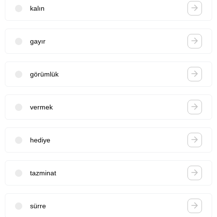
kalın
gayır
görümlük
vermek
hediye
tazminat
sürre