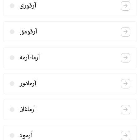
آرقوری
آرقومق
آرما-آرمه
آرمادور
آرماغان
آرمود