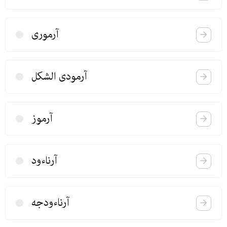
آرموری
آرمودی الشكل
آرموز
آرناءود
آرناءودجه