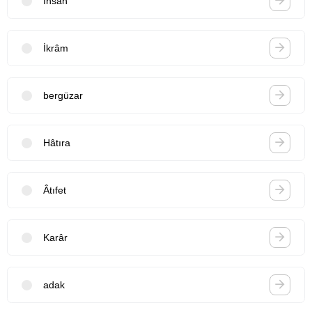
İhsân
İkrâm
bergüzar
Hâtıra
Âtıfet
Karâr
adak