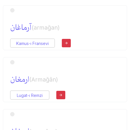
آرماغان
(armağan)
Kamus-ı Fransevi
ارمغان
(Armağân)
Lugat-ı Remzi