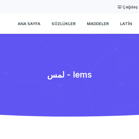
Çağdaş
ANA SAYFA
SÖZLÜKLER
MADDELER
LATIN
لمس - lems