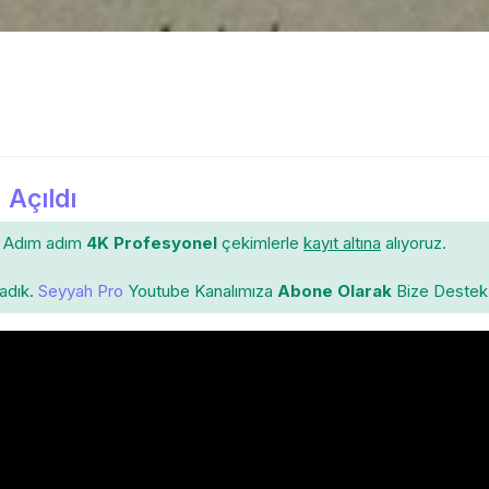
 Açıldı
Adım adım
4K Profesyonel
çekimlerle
kayıt altına
alıyoruz.
ladık.
Seyyah Pro
Youtube Kanalımıza
Abone Olarak
Bize Destek 