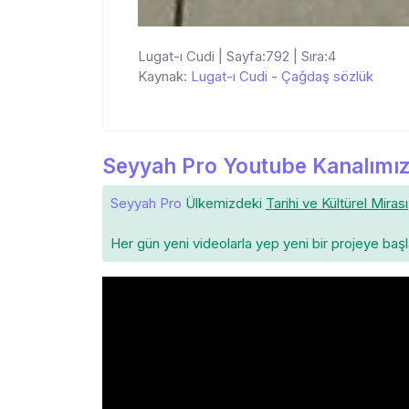
Lugat-ı Cudi | Sayfa:792 | Sıra:4
Kaynak:
Lugat-ı Cudi
-
Çağdaş sözlük
Seyyah Pro Youtube Kanalımız
Seyyah Pro
Ülkemizdeki
Tarihi ve Kültürel Mirası
Her gün yeni videolarla yep yeni bir projeye baş