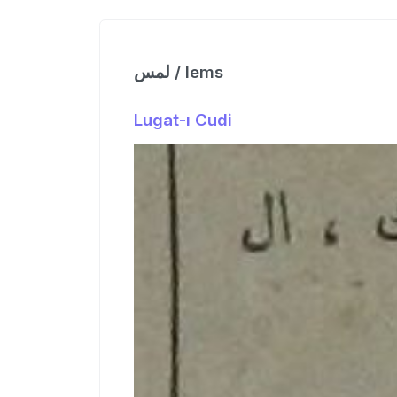
لمس / lems
Lugat-ı Cudi