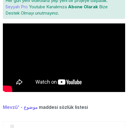
Her gün yeni videolarla yep yeni bir projeye başladık.
Seyyah Pro
Youtube Kanalımıza
Abone Olarak
Bize
Destek Olmayı unutmayınız.
Mevzû' - موضوع
maddesi sözlük listesi