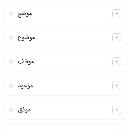
موضع
موضوع
موظف
موعود
موفق