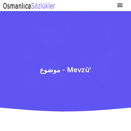
موضوع - Mevzû'