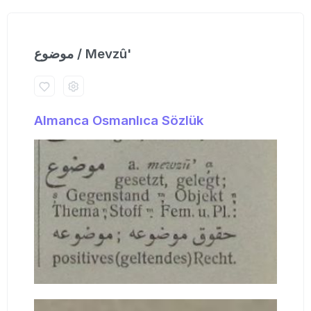
موضوع / Mevzû'
Almanca Osmanlıca Sözlük