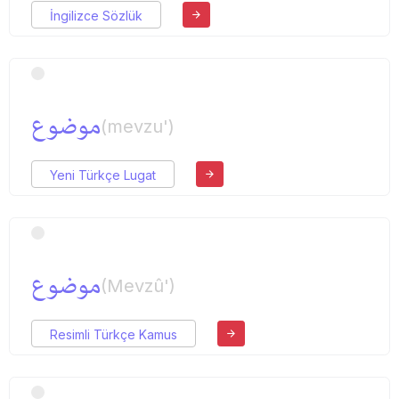
İngilizce Sözlük
موضوع
(mevzu')
Yeni Türkçe Lugat
موضوع
(Mevzû')
Resimli Türkçe Kamus