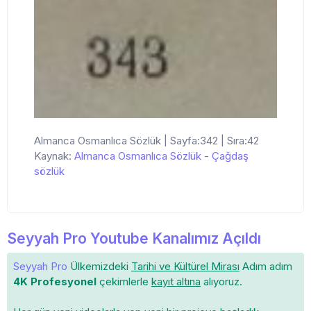
Almanca Osmanlıca Sözlük | Sayfa:342 | Sıra:42
Kaynak:
Almanca Osmanlıca Sözlük
-
Çağdaş
sözlük
Seyyah Pro Youtube Kanalımız Açıldı
Seyyah Pro
Ülkemizdeki
Tarihi ve Kültürel Mirası
Adım adım
4K Profesyonel
çekimlerle
kayıt altına
alıyoruz.