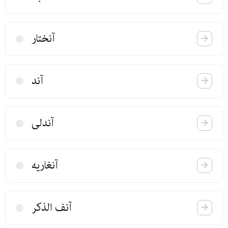
آنختار
آند
آندلی
آنغاریه
آنف الذكر