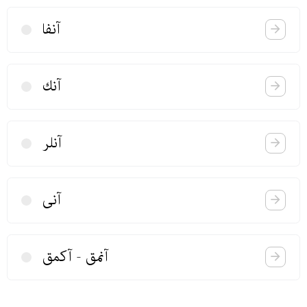
آنفا
آنك
آنلر
آنی
آنمق - آكمق