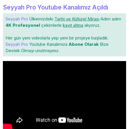
Seyyah Pro Youtube Kanalımız Açıldı
Seyyah Pro
Ülkemizdeki
Tarihi ve Kültürel Mirası
Adım adım
4K Profesyonel
çekimlerle
kayıt altına
alıyoruz.
Her gün yeni videolarla yep yeni bir projeye başladık.
Seyyah Pro
Youtube Kanalımıza
Abone Olarak
Bize
Destek Olmayı unutmayınız.