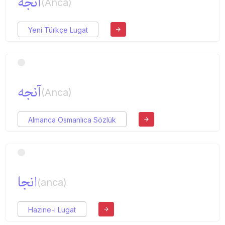
آنجه
(Anca)
Yeni Türkçe Lugat
آنجه
(Anca)
Almanca Osmanlıca Sözlük
انجا
(anca)
Hazine-i Lugat