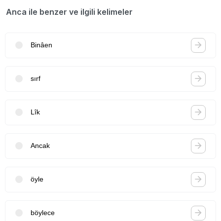
Anca ile benzer ve ilgili kelimeler
Binâen
sırf
Lîk
Ancak
öyle
böylece