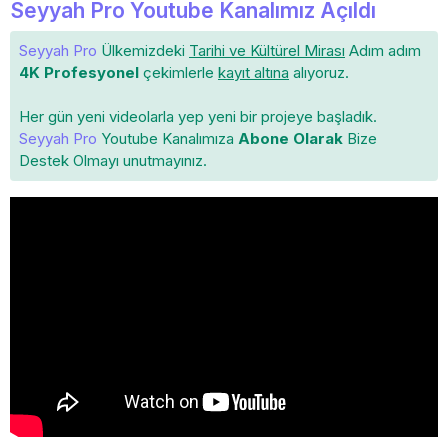
Seyyah Pro Youtube Kanalımız Açıldı
Seyyah Pro
Ülkemizdeki
Tarihi ve Kültürel Mirası
Adım adım
4K Profesyonel
çekimlerle
kayıt altına
alıyoruz.
Her gün yeni videolarla yep yeni bir projeye başladık.
Seyyah Pro
Youtube Kanalımıza
Abone Olarak
Bize
Destek Olmayı unutmayınız.