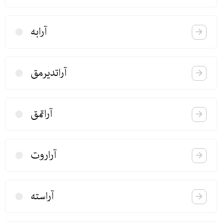
آرابه
آراتدیرمق
آراتمق
آراروت
آراسته