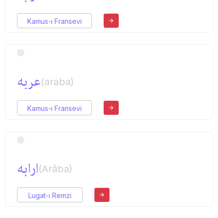
Kamus-ı Fransevi
عربه
(araba)
Kamus-ı Fransevi
ارابه
(Arâba)
Lugat-ı Remzi