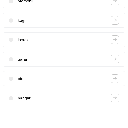
otomobil
kağnı
ipotek
garaj
oto
hangar