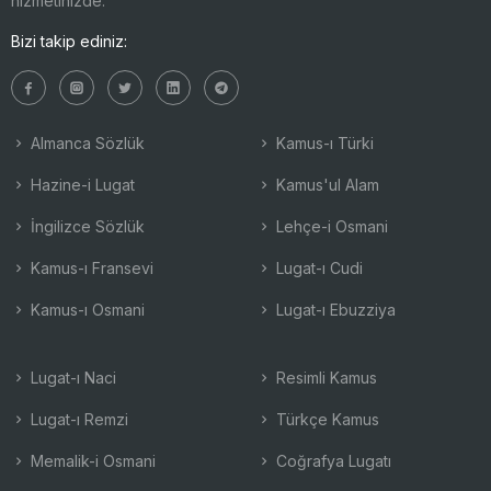
hizmetinizde.
Bizi takip ediniz:
Almanca Sözlük
Kamus-ı Türki
Hazine-i Lugat
Kamus'ul Alam
İngilizce Sözlük
Lehçe-i Osmani
Kamus-ı Fransevi
Lugat-ı Cudi
Kamus-ı Osmani
Lugat-ı Ebuzziya
Lugat-ı Naci
Resimli Kamus
Lugat-ı Remzi
Türkçe Kamus
Memalik-i Osmani
Coğrafya Lugatı