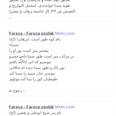
هویه سنبا خواندندی. (مجمل التواریخ و
القصص ص ۳۴) (از حاشیهٔ برهان چ معین).
...
Farsça - Farsça sözlük
Metni çevir
(اِخ) نام کوه طور است. (برهان).
سیناء:
پیغمبر میر است یوز او را
بر مرکب میر است طور سینا.ناصرخسرو.
موسیم که انی انااللََّه یافتم
نور پاک و طور سینا دیده ام.خاقانی.
موسی جان سینه را سینا کند
طوطیان کور را بینا کند.مولوی.
رجوع به ...
Farsça - Farsça sözlük
Metni çevir
(اِخ) نام پدر شیخ ابوعلی و بعضی