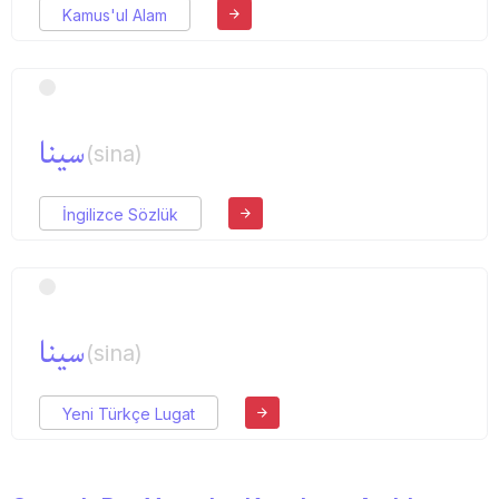
Kamus'ul Alam
سینا
(sina)
İngilizce Sözlük
سینا
(sina)
Yeni Türkçe Lugat