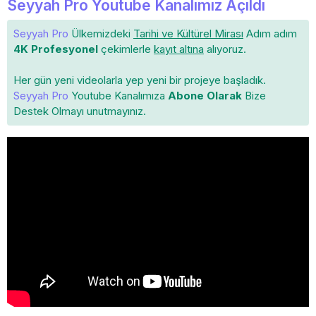
Seyyah Pro Youtube Kanalımız Açıldı
Seyyah Pro
Ülkemizdeki
Tarihi ve Kültürel Mirası
Adım adım
4K Profesyonel
çekimlerle
kayıt altına
alıyoruz.
Her gün yeni videolarla yep yeni bir projeye başladık.
Seyyah Pro
Youtube Kanalımıza
Abone Olarak
Bize
Destek Olmayı unutmayınız.