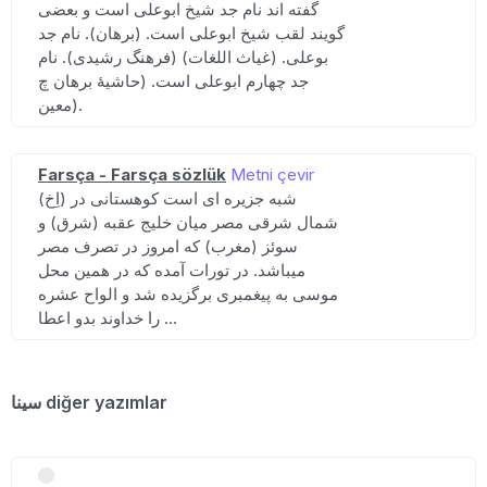
گفته اند نام جد شیخ ابوعلی است و بعضی
گویند لقب شیخ ابوعلی است. (برهان). نام جد
بوعلی. (غیاث اللغات) (فرهنگ رشیدی). نام
جد چهارم ابوعلی است. (حاشیهٔ برهان چ
معین).
Farsça - Farsça sözlük
Metni çevir
(اِخ) شبه جزیره ای است کوهستانی در
شمال شرقی مصر میان خلیج عقبه (شرق) و
سوئز (مغرب) که امروز در تصرف مصر
میباشد. در تورات آمده که در همین محل
موسی به پیغمبری برگزیده شد و الواح عشره
را خداوند بدو اعطا ...
سینا diğer yazımlar