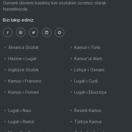
Osmanlı dönemi basılmış tüm sözlükler ücretsiz olarak
hizmetinizde.
Bizi takip ediniz:
Almanca Sözlük
Kamus-ı Türki
Hazine-i Lugat
Kamus'ul Alam
İngilizce Sözlük
Lehçe-i Osmani
Kamus-ı Fransevi
Lugat-ı Cudi
Kamus-ı Osmani
Lugat-ı Ebuzziya
Lugat-ı Naci
Resimli Kamus
Lugat-ı Remzi
Türkçe Kamus