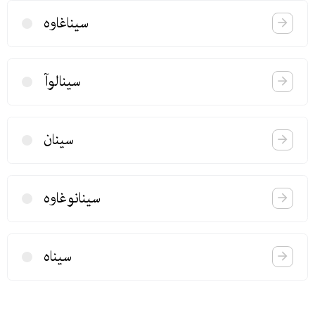
سیناغاوە
سینالوآ
سینان
سینانوغاوە
سیناه