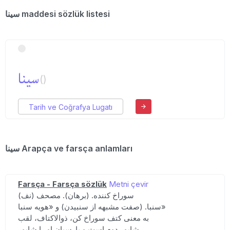
سینا maddesi sözlük listesi
سینا
()
Tarih ve Coğrafya Lugatı
سینا Arapça ve farsça anlamları
Farsça - Farsça sözlük
Metni çevir
(نف) سوراخ کننده. (برهان). مصحف
سنبا. (صفت مشبهه از سنبیدن) و «هویه سنبا»
به معنی کتف سوراخ کن، ذوالاکتاف، لقب
شاپور دوم است و پارسیان او را شاپور