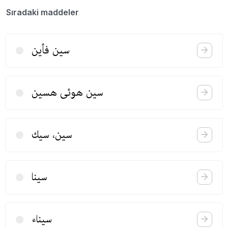
Sıradaki maddeler
سین فأین
سین هوئی هسین
سین، سیك
سینا
سیناء