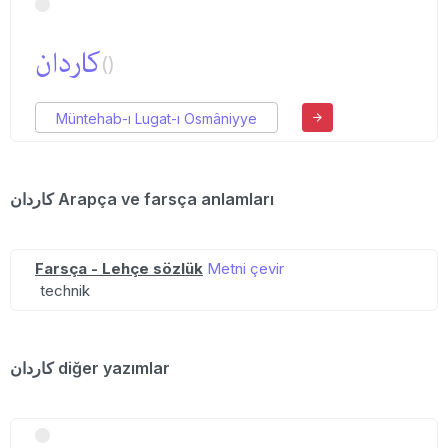
كاردان
()
Müntehab-ı Lugat-ı Osmâniyye
كاردان Arapça ve farsça anlamları
Farsça - Lehçe sözlük
Metni çevir
technik
كاردان diğer yazımlar