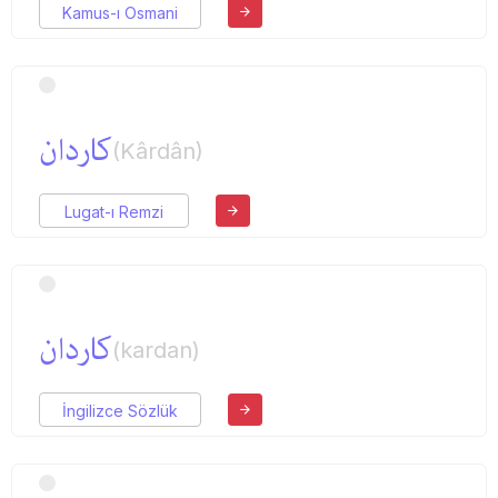
Kamus-ı Osmani
كاردان
(Kârdân)
Lugat-ı Remzi
كاردان
(kardan)
İngilizce Sözlük