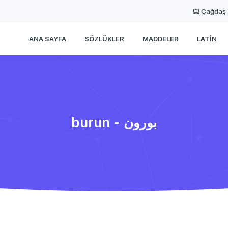
Çağdaş
ANA SAYFA
SÖZLÜKLER
MADDELER
LATIN
burun - بورون